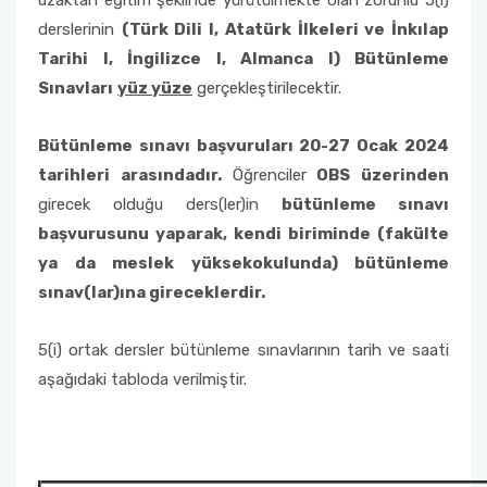
uzaktan eğitim şeklinde yürütülmekte olan zorunlu 5(i)
derslerinin
(Türk Dili I, Atatürk İlkeleri ve İnkılap
Tarihi I, İngilizce I, Almanca I
) Bütünleme
Sınavları
yüz yüze
gerçekleştirilecektir.
Bütünleme sınavı başvuruları 20-27 Ocak 2024
tarihleri arasındadır.
Öğrenciler
OBS üzerinden
girecek olduğu ders(ler)in
bütünleme sınavı
başvurusunu yaparak, kendi biriminde (fakülte
ya da meslek yüksekokulunda) bütünleme
sınav(lar)ına gireceklerdir.
5(i) ortak dersler bütünleme sınavlarının tarih ve saati
aşağıdaki tabloda verilmiştir.