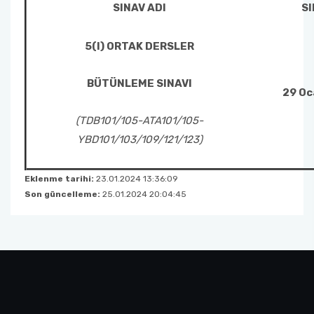
SINAV ADI
SI
5(I) ORTAK DERSLER
BÜTÜNLEME SINAVI
29 Oc
(TDB101/105-ATA101/105-
YBD101/103/109/121/123)
Eklenme tarihi:
23.01.2024 13:36:09
Son güncelleme:
25.01.2024 20:04:45