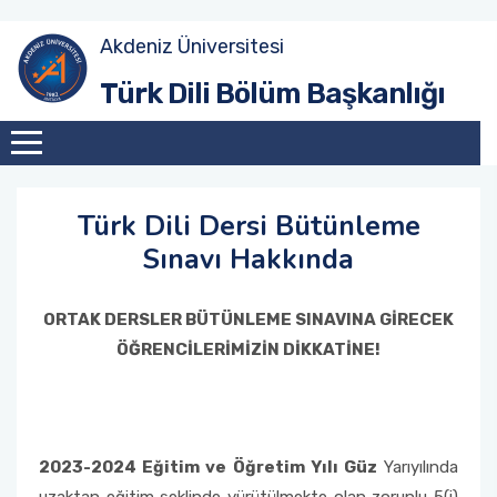
Akdeniz Üniversitesi
Amaç
Güz Dönemi
Akademik Toplantılar
Türk Dili Bölüm Başkanlığı
Tarihçe
Bahar Dönemi
Konferanslar
Misyon
Söyleşiler
Türk Dili Dersi Bütünleme
Sınavı Hakkında
Vizyon
Sunumlar
Eğitim Sistemi
ORTAK DERSLER BÜTÜNLEME SINAVINA GİRECEK
ÖĞRENCİLERİMİZİN DİKKATİNE!
2023-2024 Eğitim ve Öğretim Yılı Güz
Yarıyılında