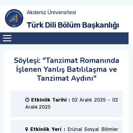
Akdeniz Üniversitesi
Amaç
Güz Dönemi
Akademik Toplantılar
Türk Dili Bölüm Başkanlığı
Tarihçe
Bahar Dönemi
Konferanslar
Misyon
Söyleşiler
Söyleşi: "Tanzimat Romanında
İşlenen Yanlış Batılılaşma ve
Vizyon
Sunumlar
Tanzimat Aydını"
Eğitim Sistemi
Etkinlik Tarihi :
02 Aralık 2025
-
02
Aralık 2025
Etkinlik Yeri :
Erünal Sosyal Bilimler