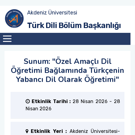
Akdeniz Üniversitesi
Amaç
Güz Dönemi
Akademik Toplantılar
Türk Dili Bölüm Başkanlığı
Tarihçe
Bahar Dönemi
Konferanslar
Misyon
Söyleşiler
Sunum: "Özel Amaçlı Dil
Öğretimi Bağlamında Türkçenin
Vizyon
Sunumlar
Yabancı Dil Olarak Öğretimi"
Eğitim Sistemi
Etkinlik Tarihi :
28 Nisan 2026
-
28
Nisan 2026
Etkinlik Yeri :
Akdeniz Üniversitesi-