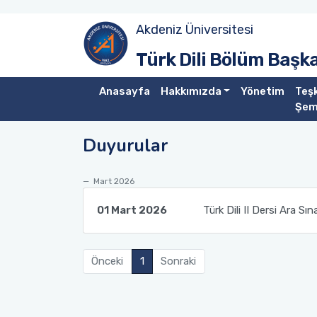
Akdeniz Üniversitesi
Amaç
Güz Dönemi
Akademik Toplantılar
Türk Dili Bölüm Başka
Tarihçe
Bahar Dönemi
Konferanslar
Anasayfa
Hakkımızda
Yönetim
Teşk
Şem
Misyon
Söyleşiler
Duyurular
Vizyon
Sunumlar
Mart 2026
Eğitim Sistemi
01 Mart 2026
Türk Dili II Dersi Ara S
Önceki
1
Sonraki