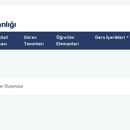
nlığı
ilat
Görev
Öğretim
Ders İçerikleri
ası
Tanımları
Elemanları
ınav Duyurusu