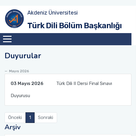
Akdeniz Üniversitesi
Amaç
Güz Dönemi
Akademik Toplantılar
Türk Dili Bölüm Başkanlığı
Tarihçe
Bahar Dönemi
Konferanslar
Duyurular
Misyon
Söyleşiler
Vizyon
Sunumlar
Mayıs 2026
03 Mayıs 2026
Türk Dili II Dersi Final Sınavı
Eğitim Sistemi
Duyurusu
Önceki
1
Sonraki
Arşiv