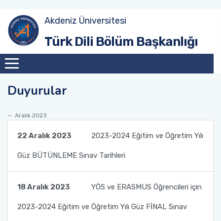
Akdeniz Üniversitesi
Amaç
Güz Dönemi
Akademik Toplantılar
Türk Dili Bölüm Başkanlığı
Tarihçe
Bahar Dönemi
Konferanslar
Duyurular
Misyon
Söyleşiler
Vizyon
Sunumlar
Aralık 2023
22 Aralık 2023
2023-2024 Eğitim ve Öğretim Yılı
Eğitim Sistemi
Güz BÜTÜNLEME Sınav Tarihleri
18 Aralık 2023
YÖS ve ERASMUS Öğrencileri için
2023-2024 Eğitim ve Öğretim Yılı Güz FİNAL Sınav